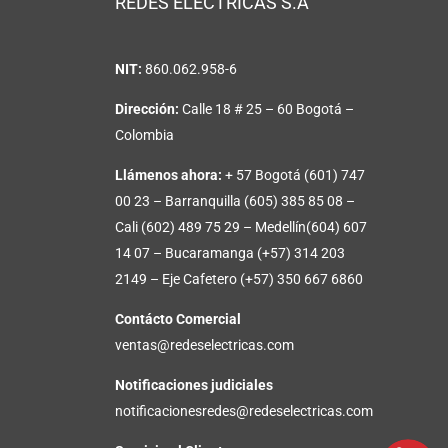
REDES ELECTRICAS S.A
NIT:
860.062.958-6
Dirección:
Calle 18 # 25 – 60 Bogotá –
Colombia
Llámenos ahora:
+ 57 Bogotá (601) 747
00 23 – Barranquilla (605) 385 85 08 –
Cali (602) 489 75 29 – Medellín(604) 607
14 07 – Bucaramanga (+57) 314 203
2149 – Eje Cafetero (+57) 350 667 6860
Contácto Comercial
ventas@redeselectricas.com
Notificaciones judiciales
notificacionesredes@redeselectricas.com