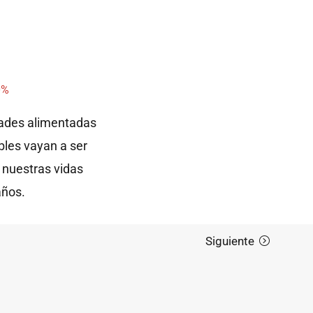
0%
dades alimentadas
bles vayan a ser
 nuestras vidas
años.