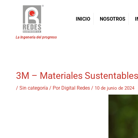
INICIO
NOSOTROS
I
Ir
al
contenido
3M – Materiales Sustentable
/
Sin categoría
/ Por
Digital Redes
/
10 de junio de 2024