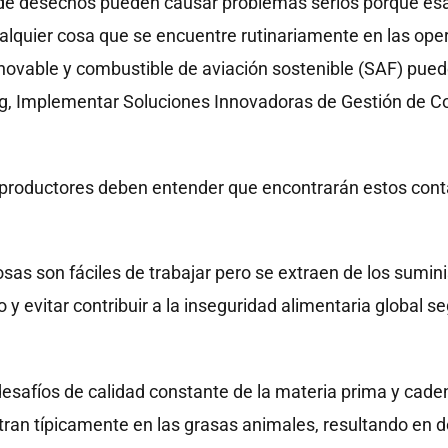
es de desechos pueden causar problemas serios porque es
quier cosa que se encuentre rutinariamente en las oper
novable y combustible de aviación sostenible (SAF) puede
g, Implementar Soluciones Innovadoras de Gestión de Co
s productores deben entender que encontrarán estos cont
sas son fáciles de trabajar pero se extraen de los sumin
 y evitar contribuir a la inseguridad alimentaria global
safíos de calidad constante de la materia prima y caden
ran típicamente en las grasas animales, resultando en d