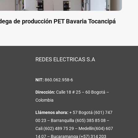
ega de producción PET Bavaria Tocancipá
REDES ELECTRICAS S.A
NIT:
860.062.958-6
Dirección:
Calle 18 # 25 – 60 Bogotá –
Colombia
Llámenos ahora:
+ 57 Bogotá (601) 747
00 23 – Barranquilla (605) 385 85 08 –
Cali (602) 489 75 29 – Medellín(604) 607
14 07 – Bucaramanga (+57) 314 203