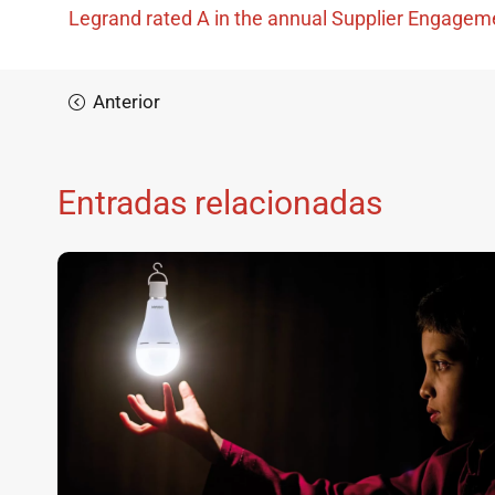
Legrand rated A in the annual Supplier Engagem
Entradas relacionadas